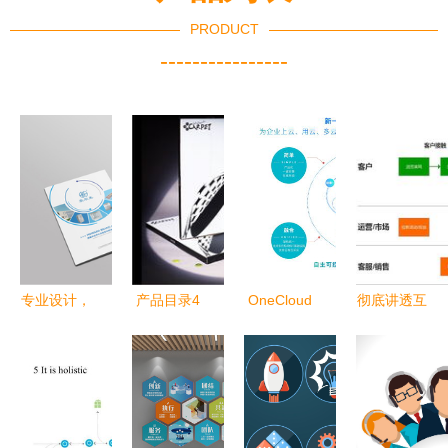
PRODUCT
----------------
专业设计，
产品目录4
OneCloud
彻底讲透互
卓越呈现
从设计到印
云服务市场
联网产品设
选择宣传彩
刷的一站式
的“拼多
计步骤方法
页设计外包
解决方案
多”式颠覆
从概念到服
公司的优势
者
务的完整指