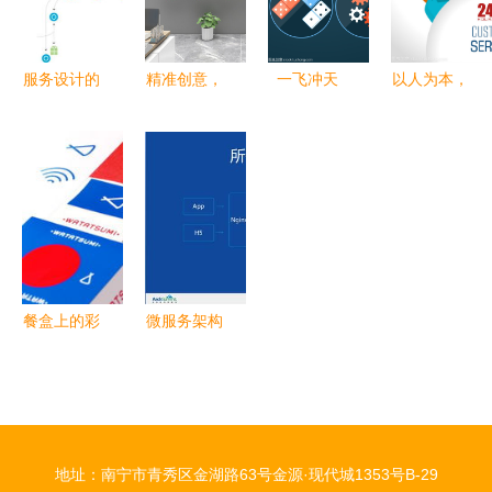
与服务
南
服务设计的
精准创意，
一飞冲天
以人为本，
五大核心原
传声达意
新业务启动
体验先行
则 以人为
——打造您
图标设计中
构建卓越客
中心，塑造
的专属宣传
的火箭创意
户服务设计
无缝体验
标语设计服
解析
框架
务
餐盒上的彩
微服务架构
虹 色彩缤
实施设计
纷的外卖包
核心原则与
装设计如何
关键步骤
提升品牌体
地址：南宁市青秀区金湖路63号金源·现代城1353号B-29
验